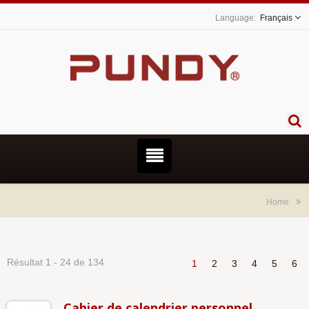
Français
Home
Résultat 1 - 24 de 134
1
2
3
4
5
6
Cahier de calendrier personnel