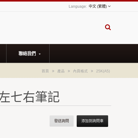
中文 (繁體)
聯絡我們
首頁
產品
內頁格式
25K(A5)
式-左七右筆記
發送詢問
添加到詢問車