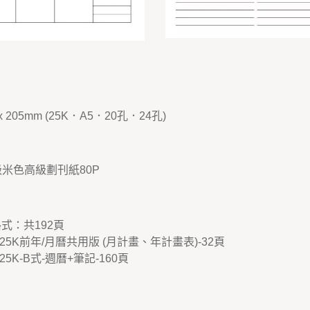
x 205mm (25K．A5．20孔．24孔)
米色高級劃刊紙80P
式：共192頁
迪25K前年/月曆共用版 (月計畫、年計畫表)-32頁
25K-B式-週曆+筆記-160頁