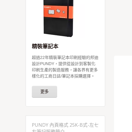
精裝筆記本
超過22年精裝筆記本印刷經驗的邦迪
設計PUNDY，提供從設計到客製化
印刷生產的製造服務，讓各界有更多
樣化的工商日誌/筆記本採購選擇。
更多
PUNDY 內頁格式 25K-B式-左七
右筆記服務簡介