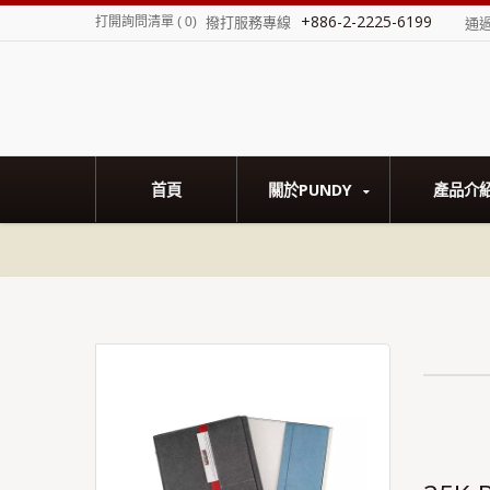
+886-2-2225-6199
撥打服務專線
打開詢問清單
(
0
)
通
首頁
關於PUNDY
產品介