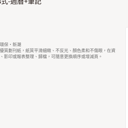
-B式-週曆+筆記
環保‧新潮
優質劃刊紙，紙質平滑細緻、不反光、顏色柔和不傷眼，在資
、影印或報表整理、歸檔，可隨意更換順序或增減頁。