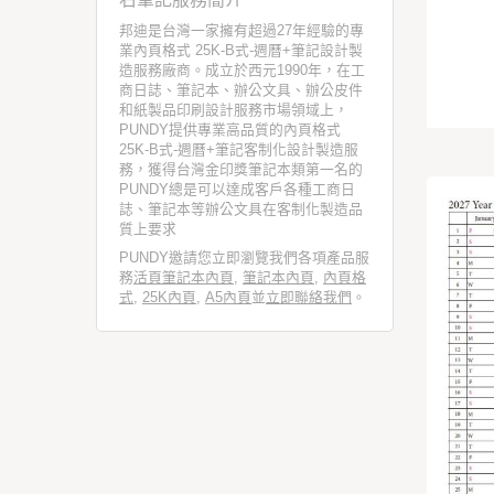
邦迪是台灣一家擁有超過27年經驗的專
業內頁格式 25K-B式-週曆+筆記設計製
造服務廠商。成立於西元1990年，在工
商日誌、筆記本、辦公文具、辦公皮件
和紙製品印刷設計服務市場領域上，
PUNDY提供專業高品質的內頁格式
25K-B式-週曆+筆記客制化設計製造服
務，獲得台灣金印獎筆記本類第一名的
PUNDY總是可以達成客戶各種工商日
誌、筆記本等辦公文具在客制化製造品
質上要求
PUNDY邀請您立即瀏覽我們各項產品服
務
活頁筆記本內頁
,
筆記本內頁
,
內頁格
式
,
25K內頁
,
A5內頁
並
立即聯絡我們
。