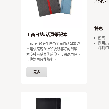
25K
特色
工商日誌/活頁筆記本
優質‧
採用高
PUNDY 設計生產的工商日誌與筆記
料列印
本是依照現代上班族所喜好的簡單、
大方時尚感而生成的。可更換內頁、
可挑選內頁種類多。
更多