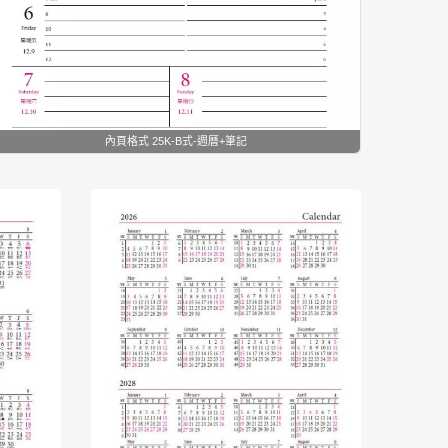
內頁格式 25K-B式-週曆+筆記