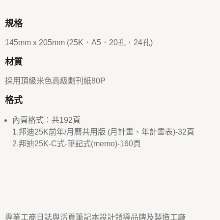
規格
145mm x 205mm (25K．A5．20孔．24孔)
材質
採用頂級米色高級劃刊紙80P
格式
內頁格式：共192頁
1.邦迪25K前年/月曆共用版 (月計畫、年計畫表)-32頁
2.邦迪25K-C式-筆記式(memo)-160頁
專業工商日誌與活頁筆記本設計領導品牌及製造工廠