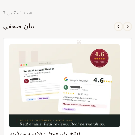
نتيجة 1 - 7 من 7
بيان صحفي
4.6★ على جوجل · 38 سنة من الثقة