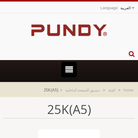
العربية
25K(A5)
Hom
الفئة
تنسيق الصفحة الداخلية
25K(A5)