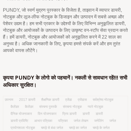
PUNDY, जो स्वर्ण मुद्रण पुरस्कार के विजेता है, ताइवान में व्यापार डायरी,
नोटबुक और लूज-लीफ नोटबुक के डिजाइन और उत्पादन में सबसे अच्छा और
पेशेवर उद्यम है। हम सभी प्रकार के उद्देश्यों के लिए विभिन्न अनुकूलित डायरी,
नोटबुक और आयोजकों के उत्पादन के लिए उत्कृष्ट वन-स्टॉप सेवा प्रदान करते
हैं। हमें डायरी, नोटबुक और आयोजकों को अनुकूलित करने में 22 साल का
अनुभव है। अधिक जानकारी के लिए, कृपया हमसे संपर्क करें और हम तुरंत
आपको वापस लौटेंगे।
कृपया PUNDY के लोगो को पहचानें। नकली से सावधान रहें!!! सभी
अधिकार सुरक्षित।
उपनाम
2017 डायरी
शैक्षणिक डायरी
एजेंडा
एजेंडास
सर्वश्रेष्ठ नोटबुक
कैलेंडर
कैलेंडर
संरचना पुस्तकें
संरचना नोटबुक
प्यारे नोटबुक
दैनिक योजनाकार
दिन योजनाकार
प्रिय डायरी
डायरी
डायरी
डायरी प्रविष्टि
आभार पत्रिका
पत्रिका
जर्नल लेखन
जर्नलिंग
जर्नल
प्रयोगशाला नोटबुक
चमड़े से बंधा जर्नल
चमड़े का जर्नल
चमड़े के जर्नल