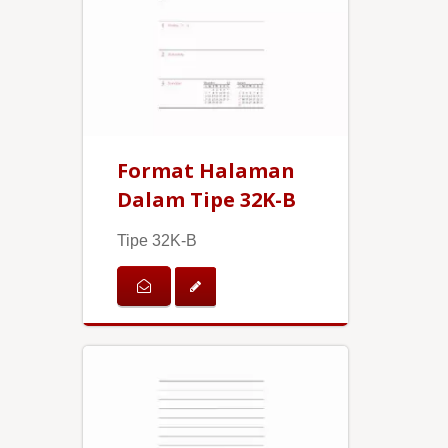
Format Halaman
Dalam Tipe 32K-B
Tipe 32K-B