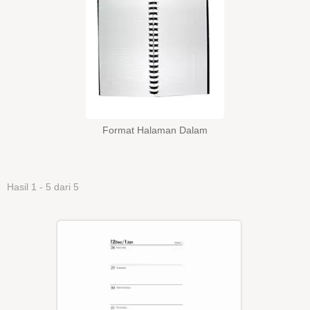
Format Halaman Dalam
Hasil 1 - 5 dari 5