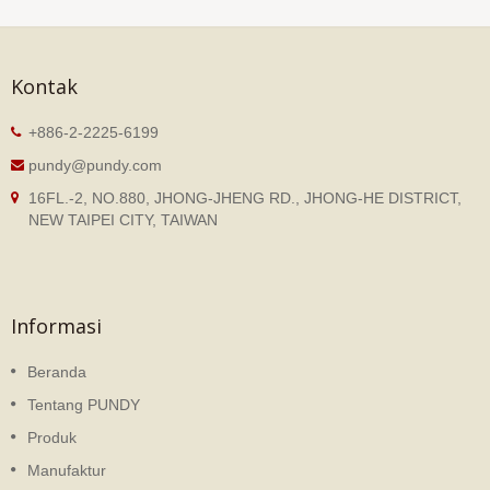
Kontak
+886-2-2225-6199
pundy@pundy.com
16FL.-2, NO.880, JHONG-JHENG RD., JHONG-HE DISTRICT,
NEW TAIPEI CITY, TAIWAN
Informasi
Beranda
Tentang PUNDY
Produk
Manufaktur