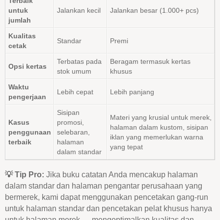
Terbaik
untuk
Jalankan kecil
Jalankan besar (1.000+ pcs)
jumlah
Kualitas
Standar
Premi
cetak
Terbatas pada
Beragam termasuk kertas
Opsi kertas
stok umum
khusus
Waktu
Lebih cepat
Lebih panjang
pengerjaan
Sisipan
Materi yang krusial untuk merek,
Kasus
promosi,
halaman dalam kustom, sisipan
penggunaan
selebaran,
iklan yang memerlukan warna
terbaik
halaman
yang tepat
dalam standar
💡 Tip Pro:
Jika buku catatan Anda mencakup halaman
dalam standar dan halaman pengantar perusahaan yang
bermerek, kami dapat menggunakan pencetakan gang-run
untuk halaman standar dan pencetakan pelat khusus hanya
untuk halaman merek — mengoptimalkan kualitas dan