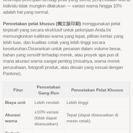
individu tidak mungkin dilakukan — variasi warna hingga 10%
adalah hal yang normal.
Pencetakan pelat khusus (獨立版印刷)
menggunakan pelat
terpisah yang secara eksklusif untuk pekerjaan Anda.Ini
memungkinkan kalibrasi warna yang tepat, pilihan kertas yang
lebih luas, dan kualitas cetak yang lebih tinggi secara
keseluruhan.Disarankan untuk pesanan dalam volume besar,
bahan yang sensitif terhadap merek, atau proyek apa pun di
mana akurasi warna sangat penting (misalnya, warna merek
perusahaan, fotografi produk, atau desain yang sesuai dengan
Pantone).
Pencetakan
Fitur
Pencetakan Pelat Khusus
Gang-Run
Biaya unit
Lebih rendah
Lebih tinggi
±10% variasi
Akurasi
Tepat (dapat disesuaikan di
(tidak dapat
warna
mesin cetak)
disesuaikan)