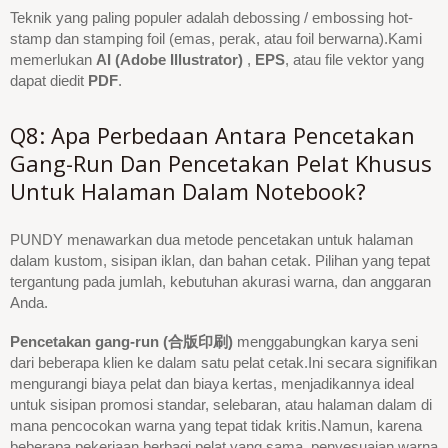
Teknik yang paling populer adalah debossing / embossing hot-
stamp dan stamping foil (emas, perak, atau foil berwarna).Kami
memerlukan
AI (Adobe Illustrator)
,
EPS
, atau file vektor yang
dapat diedit
PDF
.
Q8: Apa Perbedaan Antara Pencetakan
Gang-Run Dan Pencetakan Pelat Khusus
Untuk Halaman Dalam Notebook?
PUNDY menawarkan dua metode pencetakan untuk halaman
dalam kustom, sisipan iklan, dan bahan cetak. Pilihan yang tepat
tergantung pada jumlah, kebutuhan akurasi warna, dan anggaran
Anda.
Pencetakan gang-run (合版印刷)
menggabungkan karya seni
dari beberapa klien ke dalam satu pelat cetak.Ini secara signifikan
mengurangi biaya pelat dan biaya kertas, menjadikannya ideal
untuk sisipan promosi standar, selebaran, atau halaman dalam di
mana pencocokan warna yang tepat tidak kritis.Namun, karena
beberapa pekerjaan berbagi pelat yang sama, penyesuaian warna