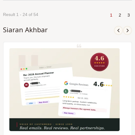
Result 1 - 24 of 54
1
2
3
Siaran Akhbar