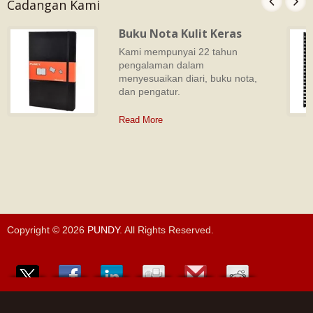
Cadangan Kami
Buku Nota Kulit Keras
Kami mempunyai 22 tahun
pengalaman dalam
menyesuaikan diari, buku nota,
dan pengatur.
Read More
Copyright © 2026
PUNDY
. All Rights Reserved.