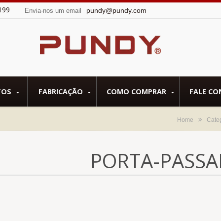
199
pundy@pundy.com
Envia-nos um email
TOS
FABRICAÇÃO
COMO COMPRAR
FALE C
Home
Cate
PORTA-PASSA