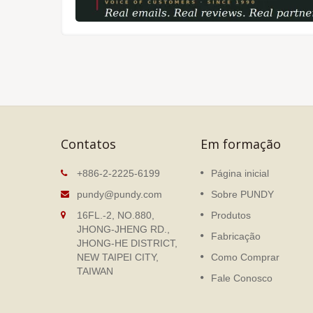
Contatos
Em formação
ções
Caderno de Folhas Solta
+886-2-2225-6199
Página inicial
O caderno projetado pela
pundy@pundy.com
Sobre PUNDY
PUNDY é especialmente feito
nte
16FL.-2, NO.880,
Produtos
para usuários de escritório que
ços
JHONG-JHENG RD.,
amam designs simples e
eis.
Fabricação
JHONG-HE DISTRICT,
modernos.
NEW TAIPEI CITY,
Como Comprar
TAIWAN
consulte Mais informação
Fale Conosco