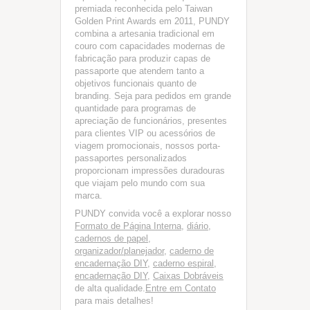
premiada reconhecida pelo Taiwan
Golden Print Awards em 2011, PUNDY
combina a artesania tradicional em
couro com capacidades modernas de
fabricação para produzir capas de
passaporte que atendem tanto a
objetivos funcionais quanto de
branding. Seja para pedidos em grande
quantidade para programas de
apreciação de funcionários, presentes
para clientes VIP ou acessórios de
viagem promocionais, nossos porta-
passaportes personalizados
proporcionam impressões duradouras
que viajam pelo mundo com sua
marca.
PUNDY convida você a explorar nosso
Formato de Página Interna
,
diário
,
cadernos de papel
,
organizador/planejador
,
caderno de
encadernação DIY
,
caderno espiral
,
encadernação DIY
,
Caixas Dobráveis
de alta qualidade.
Entre em Contato
para mais detalhes!