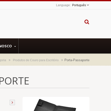
Português
ONOSCO
Porta-Passaporte
goria
Produtos de Couro para Escritório
PORTE