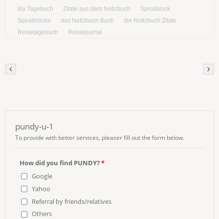
lila Tagebuch
Zitate aus dem Notizbuch
Spiralblock
Spiralblöcke
das Notizbuch Buch
die Notizbuch Zitate
Reisetagebuch
Reisejournal