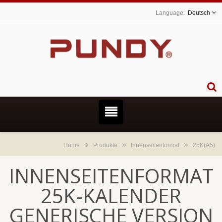
Deutsch
Home
Produkte
Innenseitenformat
25K(A5)
INNENSEITENFORMAT
25K-KALENDER
GENERISCHE VERSION