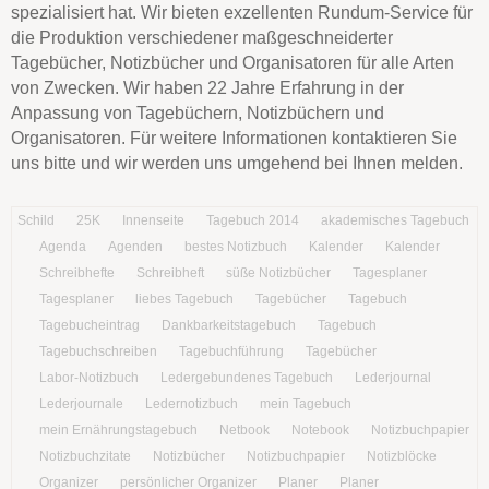
spezialisiert hat. Wir bieten exzellenten Rundum-Service für
die Produktion verschiedener maßgeschneiderter
Tagebücher, Notizbücher und Organisatoren für alle Arten
von Zwecken. Wir haben 22 Jahre Erfahrung in der
Anpassung von Tagebüchern, Notizbüchern und
Organisatoren. Für weitere Informationen kontaktieren Sie
uns bitte und wir werden uns umgehend bei Ihnen melden.
Schild
25K
Innenseite
Tagebuch 2014
akademisches Tagebuch
Agenda
Agenden
bestes Notizbuch
Kalender
Kalender
Schreibhefte
Schreibheft
süße Notizbücher
Tagesplaner
Tagesplaner
liebes Tagebuch
Tagebücher
Tagebuch
Tagebucheintrag
Dankbarkeitstagebuch
Tagebuch
Tagebuchschreiben
Tagebuchführung
Tagebücher
Labor-Notizbuch
Ledergebundenes Tagebuch
Lederjournal
Lederjournale
Ledernotizbuch
mein Tagebuch
mein Ernährungstagebuch
Netbook
Notebook
Notizbuchpapier
Notizbuchzitate
Notizbücher
Notizbuchpapier
Notizblöcke
Organizer
persönlicher Organizer
Planer
Planer