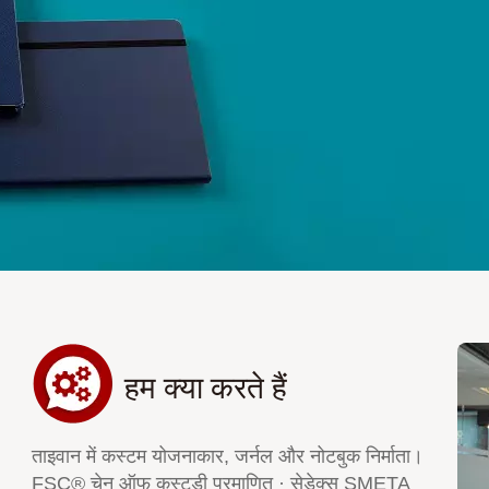
हम क्या करते हैं
ताइवान में कस्टम योजनाकार, जर्नल और नोटबुक निर्माता।
FSC® चेन ऑफ कस्टडी प्रमाणित · सेडेक्स SMETA