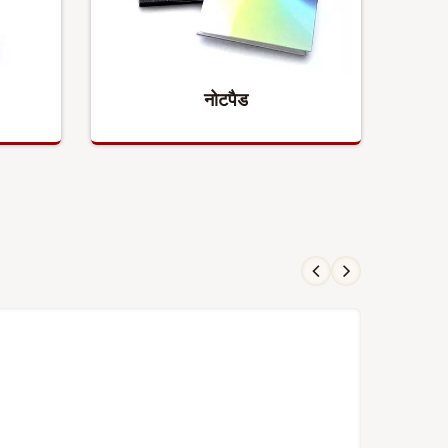
नोटपैड