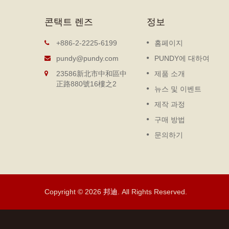
콘택트 렌즈
정보
추출식 노트북
+886-2-2225-6199
홈페이지
 제조 경
DIY 추출식 노트북, 가볍고 휴대
pundy@pundy.com
PUNDY에 대하여
하여, 디
가 간편하며 환경 친화적입니다.
23586新北市中和區中
제품 소개
지의 제조
표지나 내지를 자유롭게 교체할
正路880號16樓之2
한 정장
수 있으며, 다양한 액세서리를 
뉴스 및 이벤트
가할 수도...
제작 과정
더 읽기
구매 방법
문의하기
Copyright © 2026
邦迪
. All Rights Reserved.