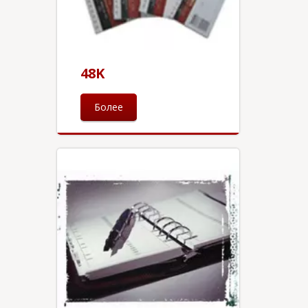
48K
Более