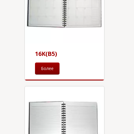
16K(B5)
Более