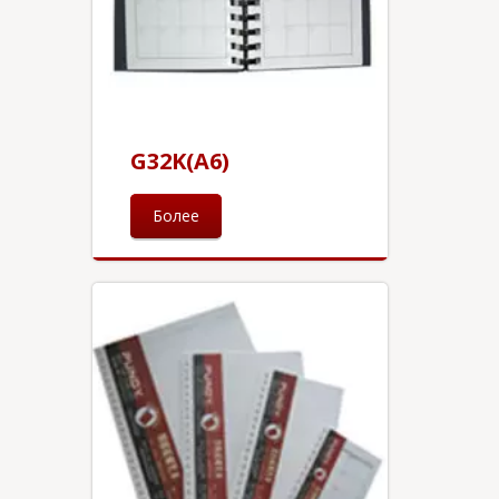
G32K(A6)
Более