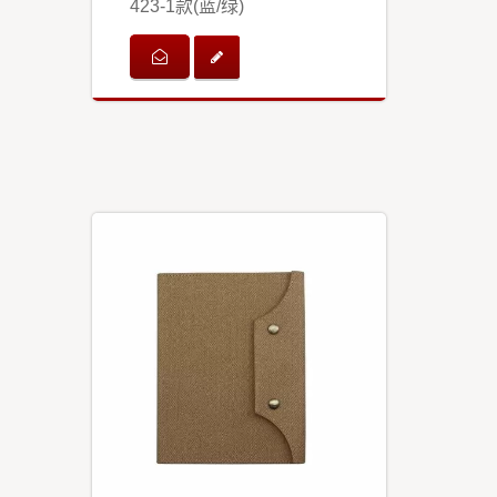
423-1款(蓝/绿)