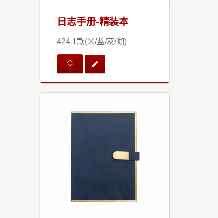
日志手册-精装本
424-1款(米/蓝/灰/咖)