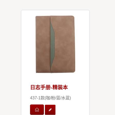
日志手册-精装本
437-1款(咖/粉/蓝/水蓝)