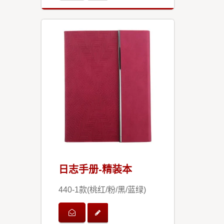
日志手册-精装本
440-1款(桃红/粉/黑/蓝绿)