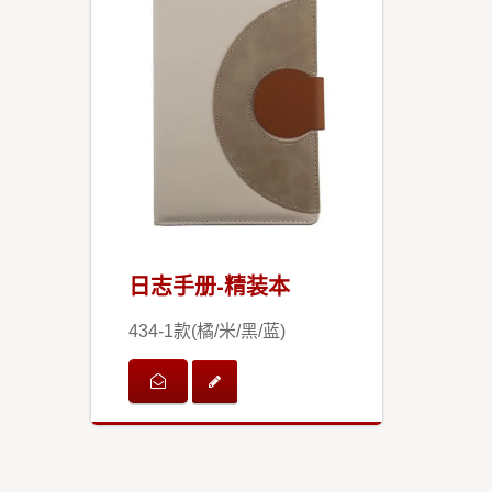
日志手册-精装本
434-1款(橘/米/黑/蓝)