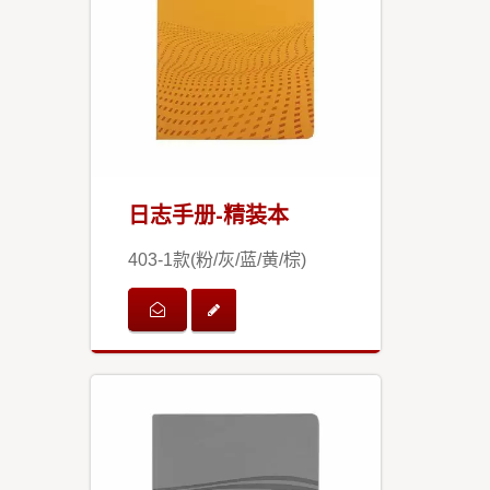
日志手册-精装本
403-1款(粉/灰/蓝/黄/棕)