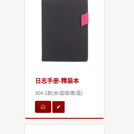
日志手册-精装本
304-1款(米/蓝绿/黑/蓝)