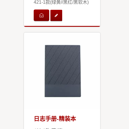
421-1款(绿黄//黑红/黑软木)
日志手册-精装本