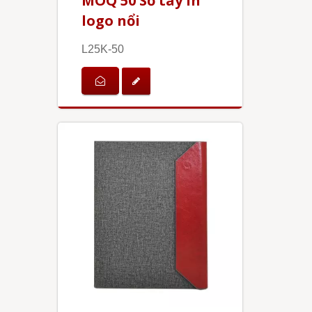
MOQ 50 Sổ tay in
logo nổi
L25K-50