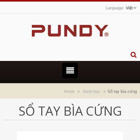
Việt
Sổ tay bìa cứng
Home
Danh mục
SỔ TAY BÌA CỨNG