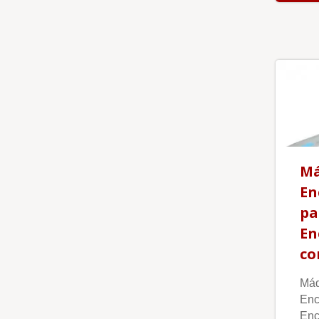
Má
En
pa
En
co
Máq
Enc
Enc