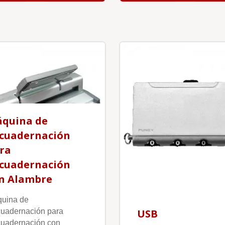
quina de
cuadernación
ra
cuadernación
n Alambre
uina de
uadernación para
USB
uadernación con