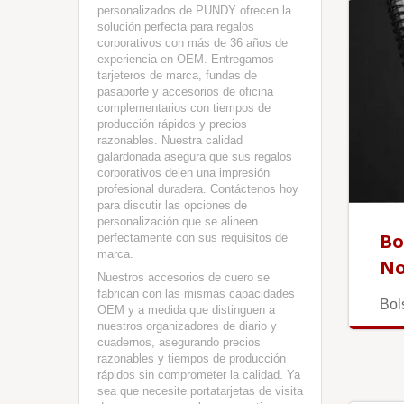
personalizados de PUNDY ofrecen la
solución perfecta para regalos
corporativos con más de 36 años de
experiencia en OEM. Entregamos
tarjeteros de marca, fundas de
pasaporte y accesorios de oficina
complementarios con tiempos de
producción rápidos y precios
razonables. Nuestra calidad
galardonada asegura que sus regalos
corporativos dejen una impresión
profesional duradera. Contáctenos hoy
para discutir las opciones de
personalización que se alineen
Bo
perfectamente con sus requisitos de
marca.
N
Nuestros accesorios de cuero se
fabrican con las mismas capacidades
Bol
OEM y a medida que distinguen a
nuestros organizadores de diario y
cuadernos, asegurando precios
razonables y tiempos de producción
rápidos sin comprometer la calidad. Ya
sea que necesite portatarjetas de visita