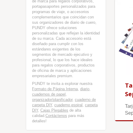
de marca para regalos corporativos,
portapasaportes personalizados para
programas de viaje, o accesorios
complementarios que coincidan con
sus organizadores de diario de cuero,
PUNDY ofrece soluciones
personalizadas que reflejan la identidad
de su marca. Cada accesorio está
diseñado para cumplir con los
estándares exigentes de los
segmentos de mercado ejecutivo y
profesional, lo que los hace ideales
para regalos corporativos, productos
de oficina de marca y aplicaciones
empresariales premium.
PUNDY te invita a explorar nuestra
Ta
Formato de Página Interna
,
diario
,
Se
cuadernos de papel
,
organizador/planificador
,
cuaderno de
carpeta DIY
,
cuaderno espiral
,
carpeta
Tar
DIY
,
Cajas Plegables
de alta
Sep
calidad.
Contáctenos
para más
detalles!