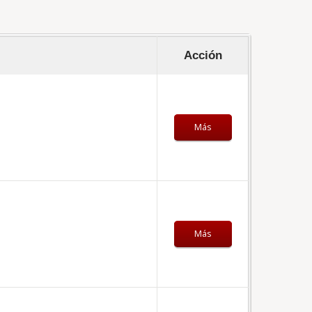
Acción
Más
Más