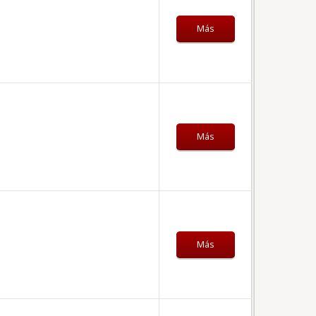
Más
Más
Más