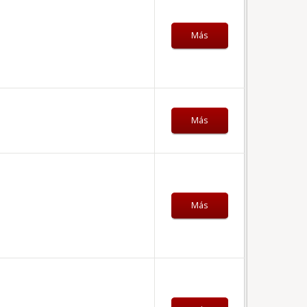
Más
Más
Más