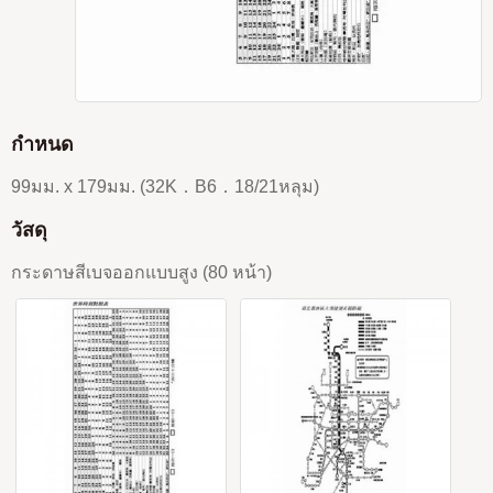
กำหนด
99มม. x 179มม. (32K．B6．18/21หลุม)
วัสดุ
กระดาษสีเบจออกแบบสูง (80 หน้า)