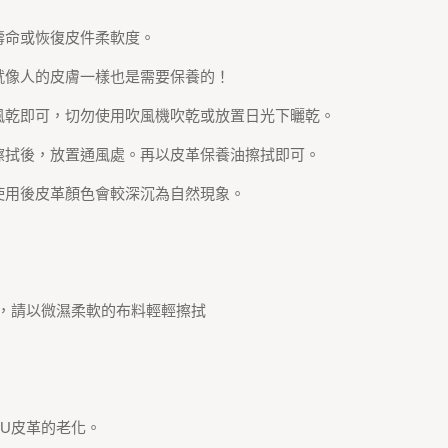
壽命或恢復皮件柔軟度。
就像人的皮膚一樣也是需要保養的！
風乾即可，切勿使用吹風機吹乾或放置日光下曬乾。
擦拭後，放置通風處。再以皮革保養油擦拭即可。
使用後皮革顏色會較深沉為自然現象。
。
污，請以微濕柔軟的布料輕輕擦拭
U皮革的老化。