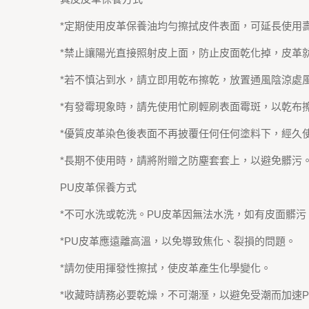
*定期使用皮革保養油均勻擦拭皮件表面，可延長使用
*禁止讓陽光直接照射皮上面，防止皮面乾化掉，皮革
*若不慎沾到水，請立即用乾布擦乾，放置通風陰涼處
*有發霉現象時，請先使用忙刷輕刷表面霉斑，以乾布
*優質皮革染色後表面不再披覆任何任何塗料下，經久
*長期不使用時，請將附贈之防塵套套上，以避免髒污
PU皮革保養方式
*不可水洗或乾洗。PU皮革因無法水洗，如有皮面髒
*PU皮革應遠離高溫，以免導致焦化、裂損的問題。
*請勿使用揮發性擦拭，使皮革產生化學變化。
*收藏時請務必要乾燥，不可潮溼，以避免受潮而加速P