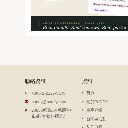
聯絡資訊
資訊
抽取式筆記本
+886-2-2225-6199
首頁
造經驗的
DIY抽取式筆記本，輕薄、方便
pundy@pundy.com
關於PUNDY
到客制化生
帶、環保，不論是封面或是內頁
23586新北市中和區中
產品介紹
有更多樣化
可自由抽換，甚至可外加各種配
正路880號16樓之2
。
件。
新聞與活動
製作流程