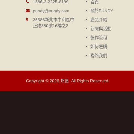
抽取式筆記本
+886-2-2225-6199
首頁
造經驗的
DIY抽取式筆記本，輕薄、方便
pundy@pundy.com
關於PUNDY
到客制化生
帶、環保，不論是封面或是內頁
23586新北市中和區中
產品介紹
有更多樣化
可自由抽換，甚至可外加各種配
正路880號16樓之2
。
件。
新聞與活動
製作流程
閱讀更多
如何選購
聯絡我們
Copyright © 2026
邦迪
. All Rights Reserved.