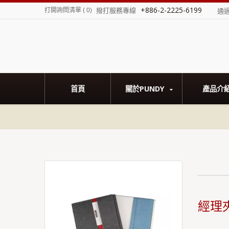
+886-2-2225-6199
撥打服務專線
打開詢問清單
(
0
)
通
首頁
關於PUNDY
產品介
經理