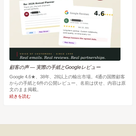
顧客の声 — 実際の手紙とGoogleレビュー
Google 4.6★、38年、28以上の輸出市場。4通の国際顧客
からの手紙と6件の公開レビュー、名前は伏せ、内容は原
文のまま掲載。
続きを読む