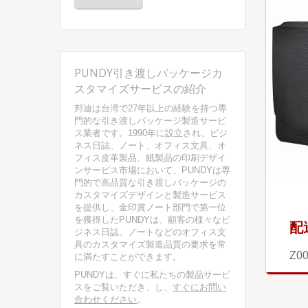
PUNDY引き渡しパッケージカ
スタマイズサービスの紹介
邦迪は台湾で27年以上の経験を持つ専
門的な引き渡しパッケージ製造サービ
ス業者です。1990年に設立され、ビジ
ネス日誌、ノート、オフィス文具、オ
フィス皮革製品、紙製品の印刷デザイ
ンサービス市場において、PUNDYは専
門的で高品質な引き渡しパッケージの
カスタマイズデザインと製造サービス
を提供し、金印賞ノート部門で第一位
を獲得したPUNDYは、顧客の様々なビ
配
ジネス日誌、ノートなどのオフィス文
具のカスタマイズ製造品質の要求を常
Z0
に満たすことができます。
PUNDYは、すぐに私たちの製品サービ
スをご覧いただき、し、
すぐにお問い
合わせください
。