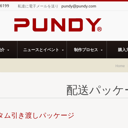
-6199
pundy@pundy.com
私達に電子メールを送り
た。
紹介
ニュースとイベント
制作プロセス
購入
Home
配送パッケ
タム引き渡しパッケージ