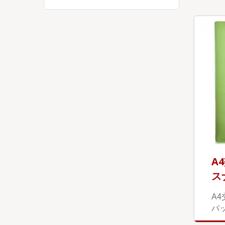
A
ス
A
バ