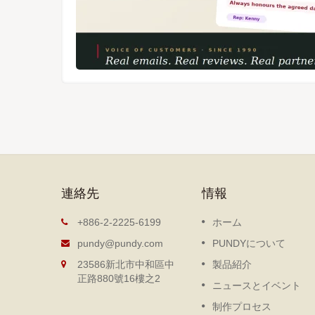
連絡先
情報
ト
抽出式ノート
+886-2-2225-6199
ホーム
ーノート
DIY抽出式ノートは、軽量で持
pundy@pundy.com
PUNDYについて
デザイン
運びに便利、環境に優しく、表
23586新北市中和區中
製品紹介
タマイズ生
や内ページは自由に交換可能で
正路880號16樓之2
を提供し、
さまざまなアクセサリーを追加
ニュースとイベント
の調達選択
ることもできます。
制作プロセス