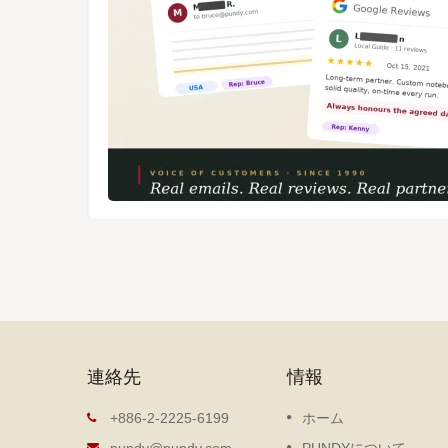
連絡先
情報
ト
抽出式ノート
+886-2-2225-6199
ホーム
ーノート
DIY抽出式ノートは、軽量で持