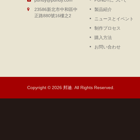
pundy@pundy.com
PUNDYについて
デザイン
運びに便利、環境に優しく、表
23586新北市中和區中
製品紹介
タマイズ生
や内ページは自由に交換可能で
正路880號16樓之2
を提供し、
さまざまなアクセサリーを追加
ニュースとイベント
の調達選択
ることもできます。
制作プロセス
続きを読む
購入方法
お問い合わせ
Copyright © 2026
邦迪
. All Rights Reserved.