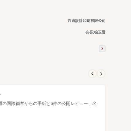
邦迪設計印刷有限公司
会長:徐玉賢
ー
市場。4通の国際顧客からの手紙と6件の公開レビュー、名