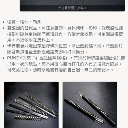
邦迪雙線圈孔抽取夾
優質‧環保‧新潮
雙線圈的替代品，可任意裝卸，資料列印、影印、報表整理歸
檔都可隨意更換順序或增減頁，方便分類收集，可單獨重複使
用，不須依附在皮料上。
卡榫能更好地固定塑膠條的位置，防止塑膠條下滑，將塑膠片
順著軌道推至全部脫離鐵夾即可打開換頁。
PUNDY的夾子孔距是國際規格孔，有別於傳統鐵製線圈環只能
只用一次的缺點，您不用擔心自行打孔的內頁之增減頁問題，
可恣意抽換，隨時隨地擁有屬於自己獨一無二的筆記本。