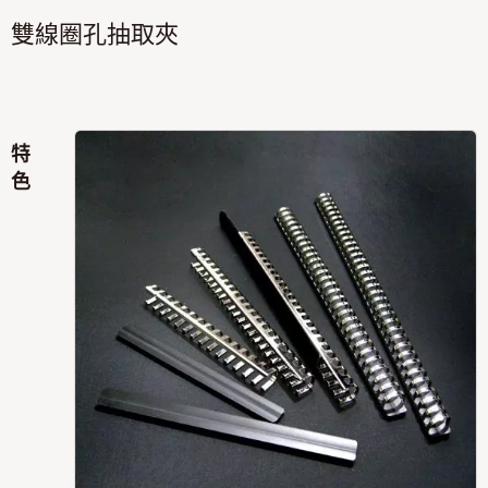
雙線圈孔抽取夾
特
色