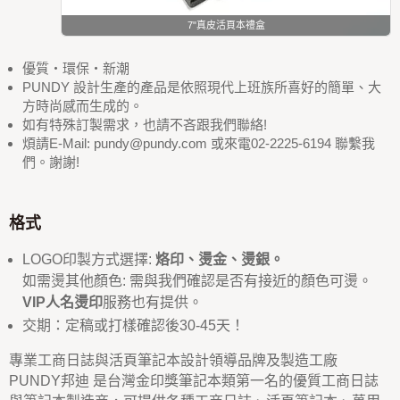
7"真皮活頁本禮盒
優質‧環保‧新潮
PUNDY 設計生產的產品是依照現代上班族所喜好的簡單、大
方時尚感而生成的。
如有特殊訂製需求，也請不吝跟我們聯絡!
煩請E-Mail: pundy@pundy.com 或來電02-2225-6194 聯繫我
們。謝謝!
格式
LOGO印製方式選擇:
烙印、燙金、燙銀。
如需燙其他顏色: 需與我們確認是否有接近的顏色可燙。
VIP人名燙印
服務也有提供。
交期：定稿或打樣確認後30-45天！
專業工商日誌與活頁筆記本設計領導品牌及製造工廠
PUNDY邦迪 是台灣金印獎筆記本類第一名的優質工商日誌