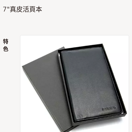
7"真皮活頁本
特
色