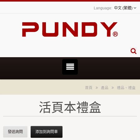
中文 (繁體)
首頁
產品
禮品、禮盒
活頁本禮盒
發送詢問
添加到詢問車