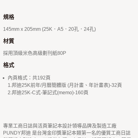
規格
145mm x 205mm (25K．A5．20孔．24孔)
材質
採用頂級米色高級劃刊紙80P
格式
內頁格式：共192頁
1.邦迪25K前年/月曆簡體版 (月計畫、年計畫表)-32頁
2.邦迪25K-C式-筆記式(memo)-160頁
專業工商日誌與活頁筆記本設計領導品牌及製造工廠
PUNDY邦迪 是台灣金印獎筆記本類第一名的優質工商日誌