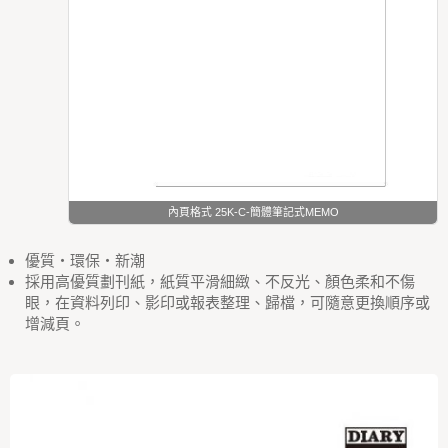
內頁格式 25K-C-簡體筆記式MEMO
優質‧環保‧新潮
採用高優質劃刊紙，紙質平滑細緻、不反光、顏色柔和不傷
眼，在資料列印、影印或報表整理、歸檔，可隨意更換順序或
增減頁。