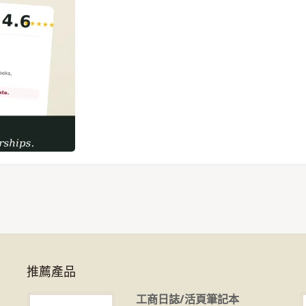
推薦產品
工商日誌/活頁筆記本