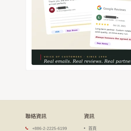
聯絡資訊
資訊
抽取式筆記本
+886-2-2225-6199
首頁