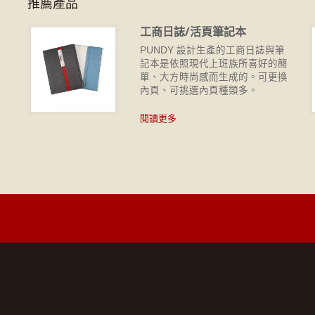
推薦產品
工商日誌/活頁筆記本
攜
PUNDY 設計生產的工商日誌與筆
皆
記本是依照現代上班族所喜好的簡
單、大方時尚感而生成的。可更換
內頁、可挑選內頁種類多。
閱讀更多