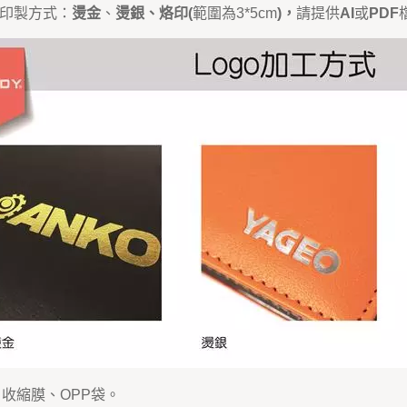
O印製方式：
燙金
、
燙銀、烙印
(
範圍為3*5cm
)，
請提供
AI
或
PDF
收縮膜、OPP袋。