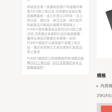
邦迪是台灣一家擁有超過27年經驗的專
業329-6款工商日誌-活頁筆記本設計製
造服務廠商。成立於西元1990年，在工
商日誌、筆記本、辦公文具、辦公皮件
和紙製品印刷設計服務市場領域上，
PUNDY提供專業高品質的329-6款工商
日誌-活頁筆記本客制化設計製造服務，
獲得台灣金印獎筆記本類第一名的
PUNDY總是可以達成客戶各種工商日
誌、筆記本等辦公文具在客制化製造品
質上要求
PUNDY邀請您立即瀏覽我們各項產品服
務
2021工商日誌
,
2021活頁筆記本
並
立
即聯絡我們
。
規格
內頁
25K(A5