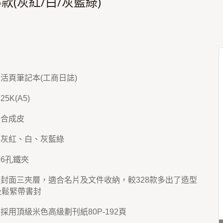
-6款(灰紅/白/灰藍綠)
：活頁筆記本(工商日誌)
5K(A5)
：合成皮
：灰紅、白、灰藍綠
：6孔鐵夾
：封面三夾層，適合名片及文件收納，較328款多出了造型
及鬆緊帶書封
：採用頂級米色高級劃刊紙80P-192頁