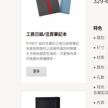
329
特色
工商日誌/活頁筆記本
● 類別
PUNDY 設計生產的工商日誌與筆記
● 尺寸：2
本是依照現代上班族所喜好的簡單、
大方時尚感而生成的。可更換內頁、
● 材質
可挑選內頁種類多。
● 顏色
更多
● 孔數
● 特色
金屬釦
● 內頁