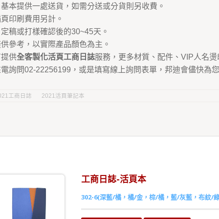
：基本提供一處送貨，如需分送或分貨則另收費。
插頁印刷費用另計。
定稿或打樣確認後的30~45天。
僅供參考，以實際產品顏色為主。
有提供
全客製化活頁工商日誌
服務，更多材質、配件、VIP人名燙
電詢問02-22256199，或是填寫線上詢問表單，邦迪會儘快
021工商日誌
2021活頁筆記本
工商日誌-活頁本
302-6(深藍/橘，橘/金，棕/橘，藍/灰藍，布紋/綠