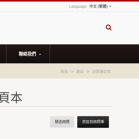
中文 (繁體)
聯絡我們
首頁
產品
活頁筆記本
頁本
發送詢問
添加到詢問車