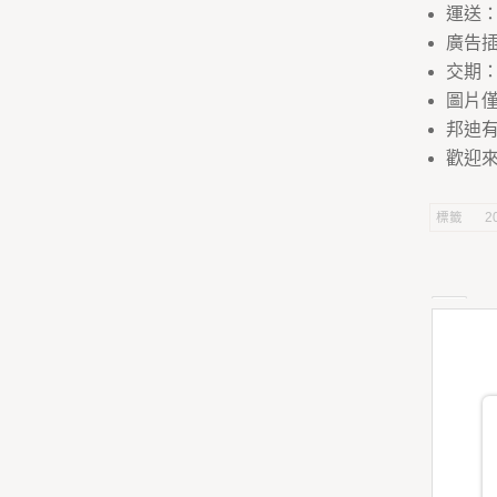
運送
廣告
交期：
圖片
邦迪
歡迎來
標籤
2