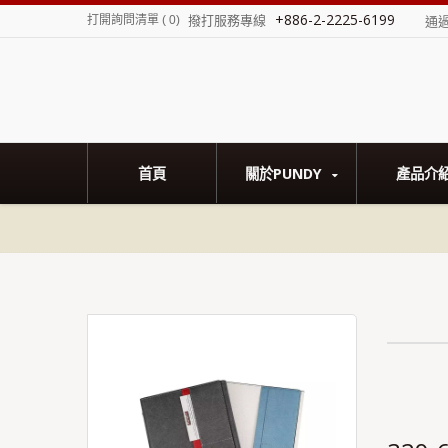
+886-2-2225-6199
撥打服務專線
打開詢問清單
(
0
)
通
首頁
關於PUNDY
產品介