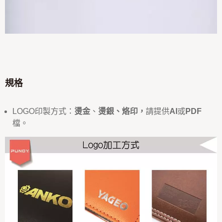
規格
LOGO印製方式：
燙金
、
燙銀、烙印
，
請提供
AI
或
PDF
檔。