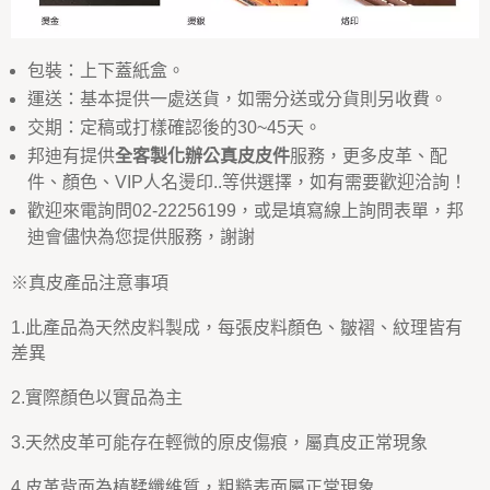
包裝：上下蓋紙盒。
運送：基本提供一處送貨，如需分送或分貨則另收費。
交期：定稿或打樣確認後的30~45天。
邦迪有提供
全客製化辦公真皮皮件
服務，更多皮革、配
件、顏色、VIP人名燙印..等供選擇，如有需要歡迎洽詢！
歡迎來電詢問02-22256199，或是填寫線上詢問表單，邦
迪會儘快為您提供服務，謝謝
※真皮產品注意事項
1.此產品為天然皮料製成，每張皮料顏色、皺褶、紋理皆有
差異
2.實際顏色以實品為主
3.天然皮革可能存在輕微的原皮傷痕，屬真皮正常現象
4.皮革背面為植鞣纖維質，粗糙表面屬正常現象