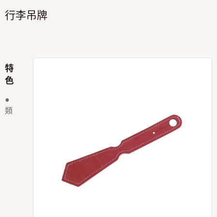
行李吊牌
特
色
●
類