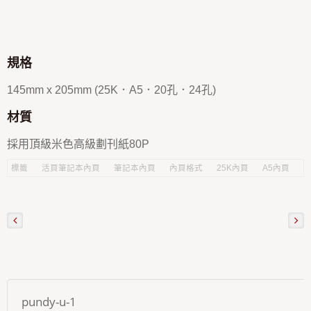
規格
145mm x 205mm (25K．A5．20孔．24孔)
材質
採用頂級米色高級劃刊紙80P
標籤
活頁筆記本內頁
筆記本內頁
內頁格式
25K內頁
A5內頁