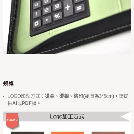
規格
LOGO印製方式：
燙金
、
燙銀、烙印
(
範圍為3*5cm
)，
請提
供
AI
或
PDF
檔。