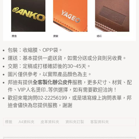
包裝：收縮膜、OPP袋。
運送：基本提供一處送貨，如需分送或分貨則另收費。
交期：定稿或打樣確認後的30~45天。
圖片僅供參考，以實際產品顏色為主。
邦迪有提供
全客製化辦公皮件
服務，更多尺寸、材質、配
件、VIP人名燙印..等供選擇，如有需要歡迎洽詢！
歡迎來電詢問02-22256199，或是填寫線上詢問表單，邦
迪會儘快為您提供服務，謝謝
標籤
A4資料夾
皮革資料夾
資料夾訂製
客製資料夾