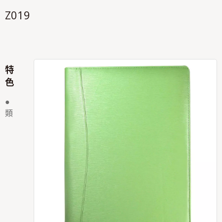
Z019
特
色
●
類