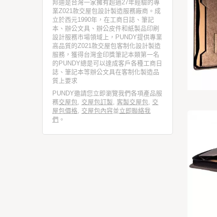
邦迪是台灣一家擁有超過27年經驗的專
業Z021款交屋包設計製造服務廠商。成
立於西元1990年，在工商日誌、筆記
本、辦公文具、辦公皮件和紙製品印刷
設計服務市場領域上，PUNDY提供專業
高品質的Z021款交屋包客制化設計製造
服務，獲得台灣金印獎筆記本類第一名
的PUNDY總是可以達成客戶各種工商日
誌、筆記本等辦公文具在客制化製造品
質上要求
PUNDY邀請您立即瀏覽我們各項產品服
務
交屋包
,
交屋包訂製
,
客製交屋包
,
交
屋包價格
,
交屋包內容
並
立即聯絡我
們
。