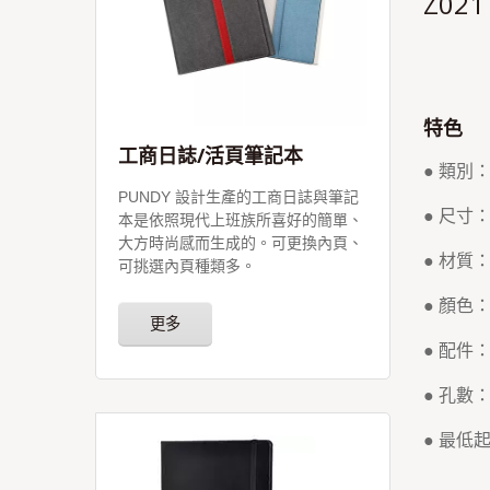
Z021
特色
工商日誌/活頁筆記本
● 類別
PUNDY 設計生產的工商日誌與筆記
● 尺寸：3
本是依照現代上班族所喜好的簡單、
大方時尚感而生成的。可更換內頁、
● 材質
可挑選內頁種類多。
● 顏色
更多
● 配
● 孔數
● 最低