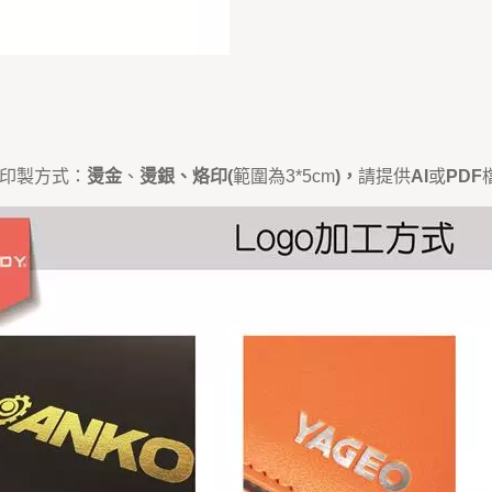
O印製方式：
燙金
、
燙銀、烙印
(
範圍為3*5cm
)，
請提供
AI
或
PDF