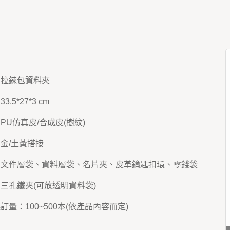
：拉鍊包資料夾
3.5*27*3 cm
：PU仿真皮/合成皮(樹紋)
：金/土黃搭接
件：文件層袋、資料層袋、名片夾、皮革鑰匙扣環、零錢袋
：三孔鐵夾(可放透明資料袋)
起訂量：100~500本(依產品內容而定)