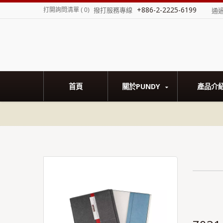
+886-2-2225-6199
撥打服務專線
打開詢問清單
(
0
)
通
首頁
關於PUNDY
產品介