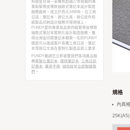
邦迪是台灣一家擁有超過27年經驗的專
業鬆緊帶皮標款抽取式筆記本設計製造
服務廠商。成立於西元1990年，在工商
日誌、筆記本、辦公文具、辦公皮件和
紙製品印刷設計服務市場領域上，
PUNDY提供專業高品質的鬆緊帶皮標款
抽取式筆記本客制化設計製造服務，獲
得台灣金印獎筆記本類第一名的PUNDY
總是可以達成客戶各種工商日誌、筆記
本等辦公文具在客制化製造品質上要求
PUNDY邀請您立即瀏覽我們各項產品服
務
客製化筆記本
,
環保筆記本
,
工商日誌
,
記事本
,
萬用手冊
,
絨布紋
並
立即聯絡我
們
。
規格
內頁
25K(A5