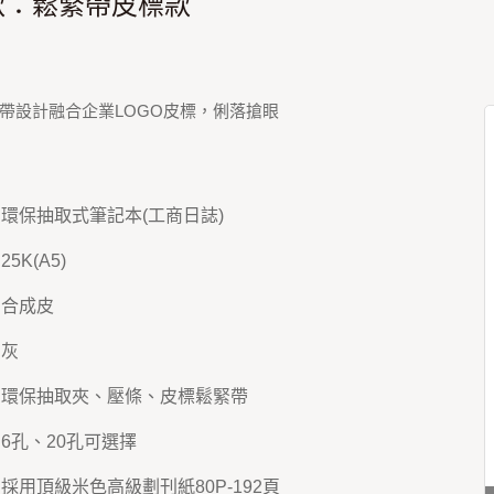
0款：鬆緊帶皮標款
帶設計融合企業LOGO皮標，俐落搶眼
：環保抽取式筆記本(工商日誌)
5K(A5)
：合成皮
：灰
：環保抽取夾、壓條、皮標鬆緊帶
：6孔、20孔可選擇
：採用頂級米色高級劃刊紙80P-192頁