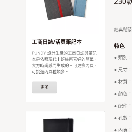
23
經典鬆緊
工商日誌/活頁筆記本
特色
PUNDY 設計生產的工商日誌與筆記
● 類別
本是依照現代上班族所喜好的簡單、
大方時尚感而生成的。可更換內頁、
● 尺寸：2
可挑選內頁種類多。
● 材質
更多
● 顏色
● 配件
● 孔數
● 內頁