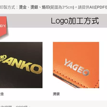
O印製方式：
燙金
、
燙銀、烙印
(
範圍為3*5cm
)，
請提供
AI
或
PDF