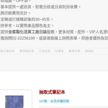
收縮膜、OPP袋。
：基本提供一處送貨，如需分送或分貨則另收費。
插頁印刷費用另計。
定稿或打樣確認後的30~45天。
僅供參考，以實際產品顏色為主。
有提供
全客製化活頁工商日誌
服務，更多材質、配件、VIP人名燙
電詢問02-22256199，或是填寫線上詢問表單，邦迪會儘快
客製化筆記本
環保筆記本
工商日誌
記事本
萬用手冊
絨布紋
抽取式筆記本
227款：水洗半圓扣款