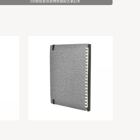
230款鬆緊帶皮標款抽取式筆記本