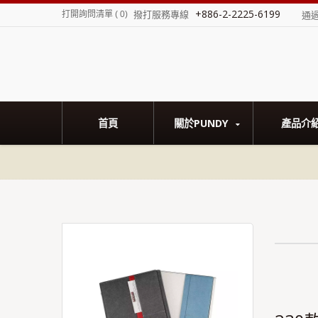
+886-2-2225-6199
撥打服務專線
打開詢問清單
(
0
)
通
首頁
關於PUNDY
產品介