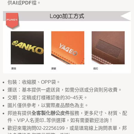
供
AI
或
PDF
檔。
包裝：收縮膜、OPP袋。
運送：基本提供一處送貨，如需分送或分貨則另收費。
交期：定稿或打樣確認後的30~45天。
圖片僅供參考，以實際產品顏色為主。
邦迪有提供
全客製化辦公皮件
服務，更多尺寸、材質、配
件、VIP人名燙印..等供選擇，如有需要歡迎洽詢！
歡迎來電詢問02-22256199，或是填寫線上詢問表單，邦