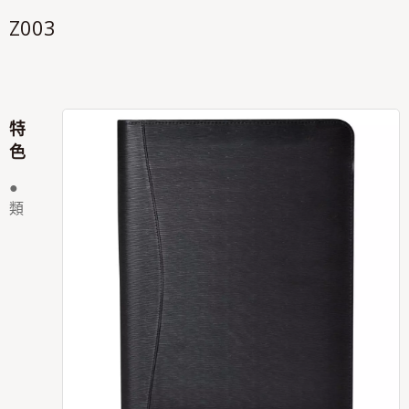
Z003
特
色
●
類